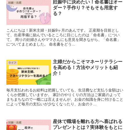
妊娠中に決めたい！命名書はオー
妊娠・出産
ダー？手作り？そもそも用意す
る？
こんにちは！新米主婦・妊娠9ヶ月のあんです。 正産期を目前とし
て、出産準備に励んでいるところに目にしたのは「命名書」につい
て。 周りの妊婦さんやママさんにも意見を聞きながら、「命名書」
についてまとめました。 命名書をどう...
主婦だからこそマネーリテラシー
ライフ
を高める！方法やメリットも紹
介！
毎月支払われるお給料は把握していても、生活費など支払う金額はい
くらか把握していますか。 家計のやりくりの方法はご家庭のよって
まちまちなので一概には言えませんが、お金の知識を身に付けること
によって毎月の支払いが少なくなったり、お金のト...
産休で職場を離れる方へ喜ばれる
妊娠・出産
プレゼントとは？実体験をもとに